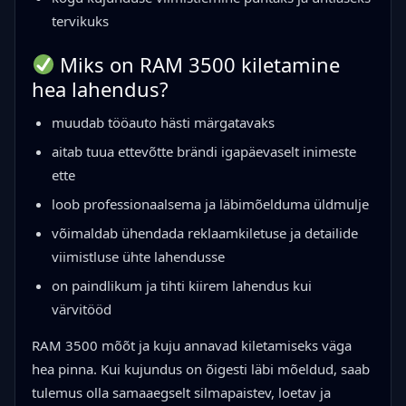
tervikuks
Miks on RAM 3500 kiletamine
hea lahendus?
muudab tööauto hästi märgatavaks
aitab tuua ettevõtte brändi igapäevaselt inimeste
ette
loob professionaalsema ja läbimõelduma üldmulje
võimaldab ühendada reklaamkiletuse ja detailide
viimistluse ühte lahendusse
on paindlikum ja tihti kiirem lahendus kui
värvitööd
RAM 3500 mõõt ja kuju annavad kiletamiseks väga
hea pinna. Kui kujundus on õigesti läbi mõeldud, saab
tulemus olla samaaegselt silmapaistev, loetav ja