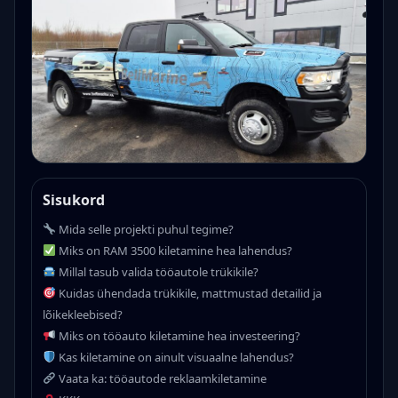
Sisukord
Mida selle projekti puhul tegime?
Miks on RAM 3500 kiletamine hea lahendus?
Millal tasub valida tööautole trükikile?
Kuidas ühendada trükikile, mattmustad detailid ja
lõikekleebised?
Miks on tööauto kiletamine hea investeering?
Kas kiletamine on ainult visuaalne lahendus?
Vaata ka: tööautode reklaamkiletamine