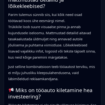
lõikekleebised?
Parim tulemus sünnib siis, kui kõik need osad
töötavad koos ühe eesmärgi nimel.
Trükikile loob suure visuaalse pinna ja annab
kujundusele iseloomu. Mattmustad detailid aitavad
tasakaalustada üldmuljet ning annavad autole
jõulisema ja puhtama viimistluse. Lõikekleebised
lisavad vajalikku infot, logosid või tekste täpselt sinna,
kus neid kõige paremini märgatakse.
Just selline kombinatsioon teeb tööautost terviku, mis
ei mõju juhusliku kleepsulahendusena, vaid
läbimõeldud reklaamkandjana.
Miks on tööauto kiletamine hea
investeering?