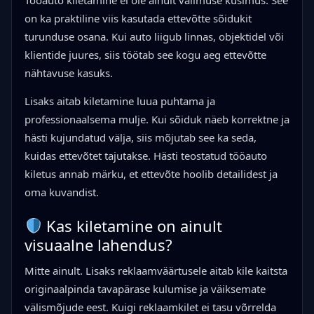
Tööauto kiletamine ei ole ainult välimuse küsimus. See
on ka praktiline viis kasutada ettevõtte sõidukit
turunduse osana. Kui auto liigub linnas, objektidel või
klientide juures, siis töötab see kogu aeg ettevõtte
nähtavuse kasuks.
Lisaks aitab kiletamine luua puhtama ja
professionaalsema mulje. Kui sõiduk näeb korrektne ja
hästi kujundatud välja, siis mõjutab see ka seda,
kuidas ettevõtet tajutakse. Hästi teostatud tööauto
kiletus annab märku, et ettevõte hoolib detailidest ja
oma kuvandist.
Kas kiletamine on ainult
visuaalne lahendus?
Mitte ainult. Lisaks reklaamväärtusele aitab kile kaitsta
originaalpinda tavapärase kulumise ja väiksemate
välismõjude eest. Kuigi reklaamkilet ei tasu võrrelda