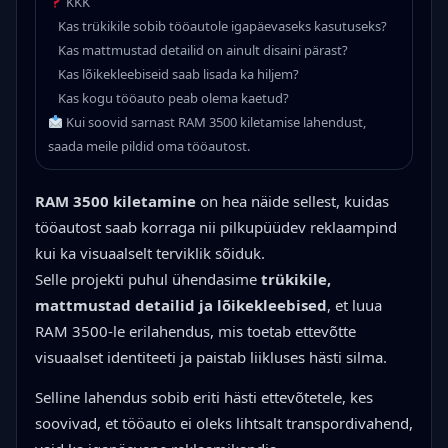
KKK
Kas trükikile sobib tööautole igapäevaseks kasutuseks?
Kas mattmustad detailid on ainult disaini pärast?
Kas lõikekleebiseid saab lisada ka hiljem?
Kas kogu tööauto peab olema kaetud?
Kui soovid sarnast RAM 3500 kiletamise lahendust,
saada meile pildid oma tööautost.
RAM 3500 kiletamine
on hea näide sellest, kuidas
tööautost saab korraga nii pilkupüüdev reklaampind
kui ka visuaalselt terviklik sõiduk.
Selle projekti puhul ühendasime
trükikile,
mattmustad detailid ja lõikekleebised
, et luua
RAM 3500-le erilahendus, mis toetab ettevõtte
visuaalset identiteeti ja paistab liikluses hästi silma.
Selline lahendus sobib eriti hästi ettevõtetele, kes
soovivad, et tööauto ei oleks lihtsalt transpordivahend,