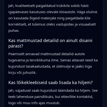
Jah, kvaliteetselt paigaldatud trükikile sobib hästi
igapäevases kasutuses olevale tööautole. Väga oluline
on kasutada õigeid materjale ning paigaldada kile
korrektselt, et tulemus oleks vastupidav ja visuaalselt
puhas.
Kas mattmustad detailid on ainult disaini
pärast?
Peamiselt annavad mattmustad detailid autole
tugevama ja terviklikuma ilme. Samas aitavad need ka
kujundust tasakaalustada, et üldmulje ei jääks liiga
kirju või juhuslik.
Kas lõikekleebiseid saab lisada ka hiljem?
Jah, vajadusel saab kujundust täiendada ka hiljem. See
teeb lahenduse paindlikuks, kui ettevõtte kontaktid,
logo või muu info ajas muutub.