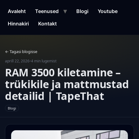
Liigu
sisu
Avaleht
Teenused
Blogi
Youtube
juurde
Hinnakiri
Kontakt
← Tagasi blogisse
aprill 22, 2026
•
4 min lugemist
RAM 3500 kiletamine –
trükikile ja mattmustad
detailid | TapeThat
Blogi