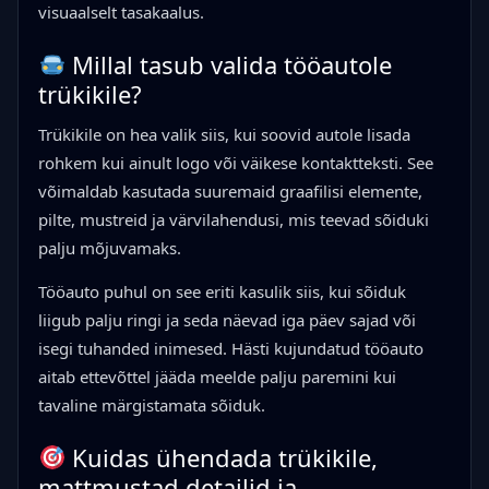
visuaalselt tasakaalus.
Millal tasub valida tööautole
trükikile?
Trükikile on hea valik siis, kui soovid autole lisada
rohkem kui ainult logo või väikese kontaktteksti. See
võimaldab kasutada suuremaid graafilisi elemente,
pilte, mustreid ja värvilahendusi, mis teevad sõiduki
palju mõjuvamaks.
Tööauto puhul on see eriti kasulik siis, kui sõiduk
liigub palju ringi ja seda näevad iga päev sajad või
isegi tuhanded inimesed. Hästi kujundatud tööauto
aitab ettevõttel jääda meelde palju paremini kui
tavaline märgistamata sõiduk.
Kuidas ühendada trükikile,
mattmustad detailid ja