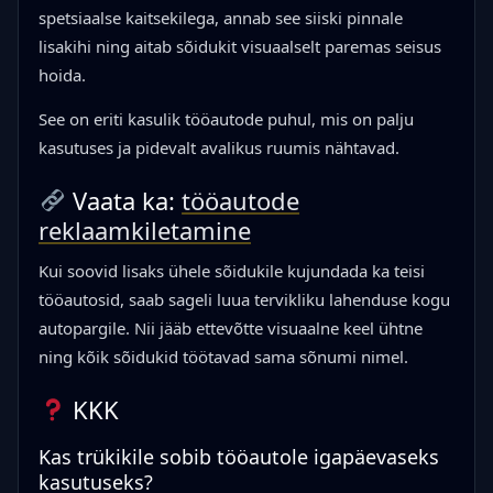
spetsiaalse kaitsekilega, annab see siiski pinnale
lisakihi ning aitab sõidukit visuaalselt paremas seisus
hoida.
See on eriti kasulik tööautode puhul, mis on palju
kasutuses ja pidevalt avalikus ruumis nähtavad.
Vaata ka:
tööautode
reklaamkiletamine
Kui soovid lisaks ühele sõidukile kujundada ka teisi
tööautosid, saab sageli luua tervikliku lahenduse kogu
autopargile. Nii jääb ettevõtte visuaalne keel ühtne
ning kõik sõidukid töötavad sama sõnumi nimel.
KKK
Kas trükikile sobib tööautole igapäevaseks
kasutuseks?