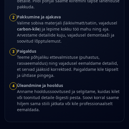
detaile. Pildi põhjal saame kiiremini täpse lahenduse
pakkuda.
Pakkumine ja ajakava
2
Valime sobiva materjali (läikiv/matt/satiin, vajadusel
carbon-kile
) ja lepime kokku töö mahu ning aja.
Arvestame detailide kuju, vajadusel demontaaži ja
soovitud lõpptulemust.
Paigaldus
3
Teeme põhjaliku ettevalmistuse (puhastus,
rasvaeemaldus) ning vajadusel eemaldame detailid,
et servad jääksid korrektsed. Paigaldame kile täpselt
ja ühtlase pingega.
Üleandmine ja hooldus
4
Anname hooldussoovitused ja selgitame, kuidas kilet
või toonitud detaile õigesti pesta. Soovi korral saame
hiljem sama stiili jätkata või kile professionaalselt
eemaldada.