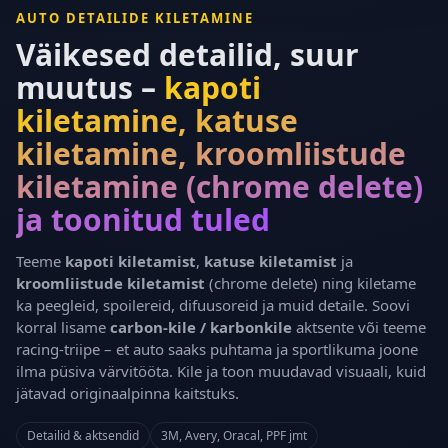
AUTO DETAILIDE KILETAMINE
Väikesed detailid, suur
muutus –
kapoti
kiletamine, katuse
kiletamine, kroomliistude
kiletamine (chrome delete)
ja toonitud tuled
Teeme
kapoti kiletamist
,
katuse kiletamist
ja
kroomliistude kiletamist
(chrome delete) ning kiletame
ka peegleid, spoilereid, difuusoreid ja muid detaile. Soovi
korral lisame
carbon-kile / karbonkile
aktsente või teeme
racing-triipe – et auto saaks puhtama ja sportlikuma joone
ilma püsiva värvitööta. Kile ja toon muudavad visuaali, kuid
jätavad originaalpinna kaitstuks.
Detailid & aktsendid
3M, Avery, Oracal, PPF jmt