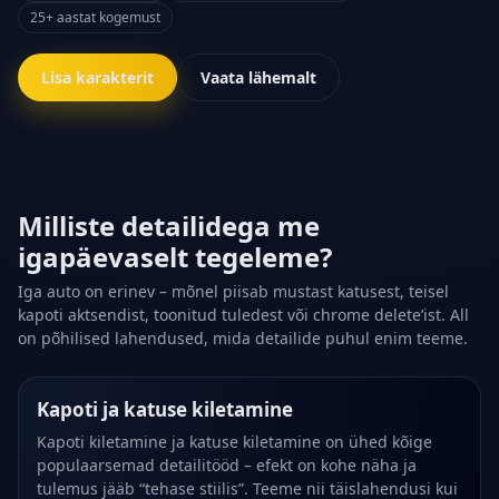
25+ aastat kogemust
Lisa karakterit
Vaata lähemalt
Milliste detailidega me
igapäevaselt tegeleme?
Iga auto on erinev – mõnel piisab mustast katusest, teisel
kapoti aktsendist, toonitud tuledest või chrome delete’ist. All
on põhilised lahendused, mida detailide puhul enim teeme.
Kapoti ja katuse kiletamine
Kapoti kiletamine ja katuse kiletamine on ühed kõige
populaarsemad detailitööd – efekt on kohe näha ja
tulemus jääb “tehase stiilis”. Teeme nii täislahendusi kui