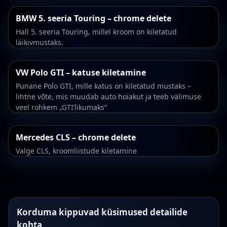
BMW 5. seeria Touring – chrome delete
Hall 5. seeria Touring, millel kroom on kiletatud
läikivmustaks.
VW Polo GTI – katuse kiletamine
Punane Polo GTI, mille katus on kiletatud mustaks –
lihtne võte, mis muudab auto hoiakut ja teeb välimuse
veel rohkem „GTI’likumaks“
Mercedes CLS – chrome delete
Valge CLS, kroomliistude kiletamine
Korduma kippuvad küsimused detailide
kohta