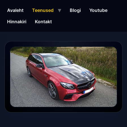
Liigu
sisu
Avaleht
Teenused
Blogi
Youtube
juurde
Hinnakiri
Kontakt