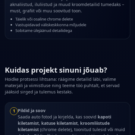
aknaliistud, iluliistud ja muud kroomdetailid tumedaks –
must, grafiit või muu soovitud toon.
Täielik või osaline chrome delete
Vastupidavad väliskeskkonna mõjudele
Sobitame ülejäänud detailidega
Kuidas projekt sinuni jõuab?
Hoidke protsessi lihtsana: räägime detailid läbi, valime
materjali ja viimistluse ning teeme töö puhtalt, et servad
jääksid sirged ja tulemus kestaks.
Pildid ja soov
1
Saada auto fotod ja kirjelda, kas soovid
kapoti
kiletamist
,
katuse kiletamist
,
kroomliistude
kiletamist
(chrome delete), toonitud tulesid või muid