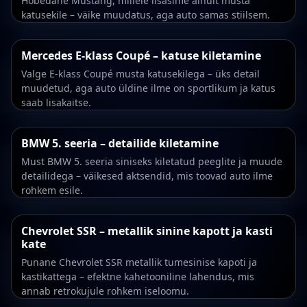
Hõbedane Mustang, millele lisasime ainult musta
katusekile – väike muudatus, aga auto samas stiilsem.
Mercedes E-klass Coupé – katuse kiletamine
Valge E-klass Coupé musta katusekilega – üks detail
muudetud, aga auto üldine ilme on sportlikum ja katus
saab lisakaitse.
BMW 5. seeria – detailide kiletamine
Must BMW 5. seeria siniseks kiletatud peeglite ja muude
detailidega – väikesed aktsendid, mis toovad auto ilme
rohkem esile.
Chevrolet SSR – metallik sinine kapott ja kasti
kate
Punane Chevrolet SSR metallik tumesinise kapoti ja
kastikattega – efektne kahetooniline lahendus, mis
annab retrokujule rohkem iseloomu.