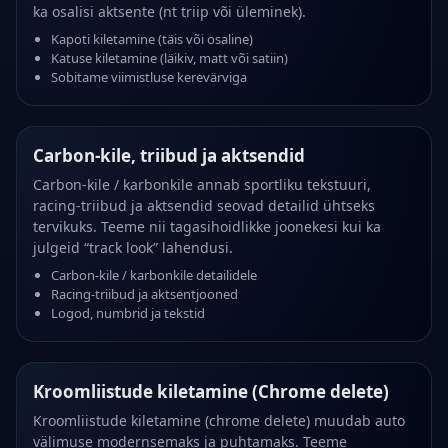
ka osalisi aktsente (nt triip või üleminek).
Kapoti kiletamine (täis või osaline)
Katuse kiletamine (läikiv, matt või satiin)
Sobitame viimistluse kerevärviga
Carbon-kile, triibud ja aktsendid
Carbon-kile / karbonkile annab sportliku tekstuuri,
racing-triibud ja aktsendid seovad detailid ühtseks
tervikuks. Teeme nii tagasihoidlikke joonekesi kui ka
julgeid “track look” lahendusi.
Carbon-kile / karbonkile detailidele
Racing-triibud ja aktsentjooned
Logod, numbrid ja tekstid
Kroomliistude kiletamine (Chrome delete)
Kroomliistude kiletamine (chrome delete) muudab auto
välimuse modernsemaks ja puhtamaks. Teeme