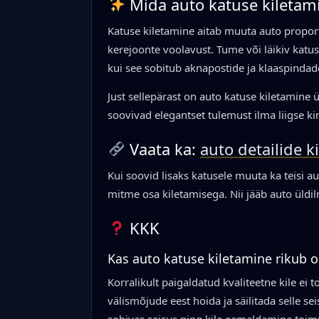
Mida auto katuse kiletam
Katuse kiletamine aitab muuta auto propor
kerejoonte voolavust. Tume või läikiv katus
kui see sobitub aknapostide ja klaaspindad
Just sellepärast on auto katuse kiletamine
soovivad elegantset tulemust ilma liigse kir
Vaata ka:
auto detailide k
Kui soovid lisaks katusele muuta ka teisi a
mitme osa kiletamisega. Nii jääb auto üldi
KKK
Kas auto katuse kiletamine rikub o
Korralikult paigaldatud kvaliteetne kile ei t
välismõjude eest hoida ja säilitada selle se