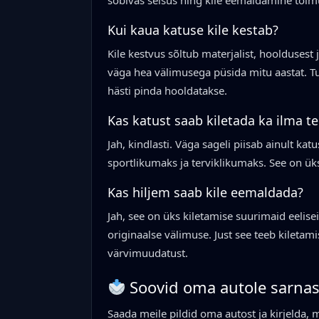
sobivas seisus ning kile eemaldamine toimu
Kui kaua katuse kile kestab?
Kile kestvus sõltub materjalist, hooldusest 
väga hea välimusega püsida mitu aastat. T
hästi pinda hooldatakse.
Kas katust saab kiletada ka ilma t
Jah, kindlasti. Väga sageli piisab ainult ka
sportlikumaks ja terviklikumaks. See on ük
Kas hiljem saab kile eemaldada?
Jah, see on üks kiletamise suurimaid eelise
originaalse välimuse. Just see teeb kiletam
värvimuudatust.
Soovid oma autole sarnas
Saada meile pildid oma autost ja kirjelda, m