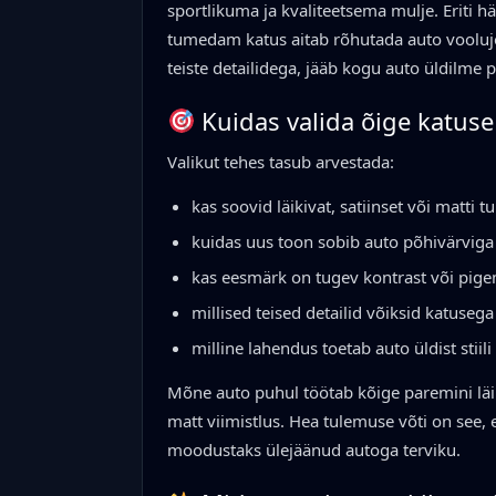
sportlikuma ja kvaliteetsema mulje. Eriti h
tumedam katus aitab rõhutada auto voolujoo
teiste detailidega, jääb kogu auto üldilme p
Kuidas valida õige katuse 
Valikut tehes tasub arvestada:
kas soovid läikivat, satiinset või matti 
kuidas uus toon sobib auto põhivärviga
kas eesmärk on tugev kontrast või pi
millised teised detailid võiksid katuseg
milline lahendus toetab auto üldist stiil
Mõne auto puhul töötab kõige paremini läik
matt viimistlus. Hea tulemuse võti on see, e
moodustaks ülejäänud autoga terviku.