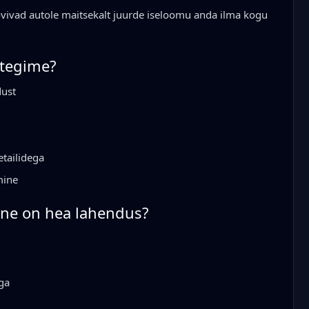
oovivad autole maitsekalt juurde iseloomu anda ilma kogu
 tegime?
dust
tailidega
mine
ine on hea lahendus?
ga