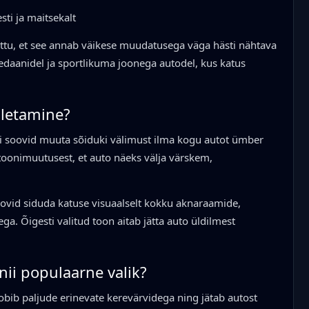
ti ja maitsekalt
õttu, et see annab väikese muudatusega väga hästi nähtava
sedaanidel ja sportlikuma joonega autodel, kus katus
kiletamine?
kui soovid muuta sõiduki välimust ilma kogu autot ümber
 toonimuutusest, et auto näeks välja värskem,
 soovid siduda katuse visuaalselt kokku aknaraamide,
ga. Õigesti valitud toon aitab jätta auto üldilmest
nii populaarne valik?
obib paljude erinevate kerevärvidega ning jätab autost