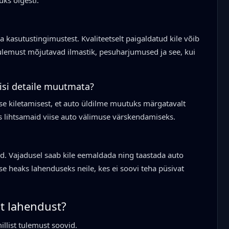
ks õigesti.
ja kasutustingimustest. Kvaliteetselt paigaldatud kile võib
ulemust mõjutavad ilmastik, pesuharjumused ja see, kui
eisi detaile muutmata?
tuse kiletamisest, et auto üldilme muutuks märgatavalt
s lihtsamaid viise auto välimuse värskendamiseks.
id. Vajadusel saab kile eemaldada ning taastada auto
ise heaks lahenduseks neile, kes ei soovi teha püsivat
t lahendust?
illist tulemust soovid.