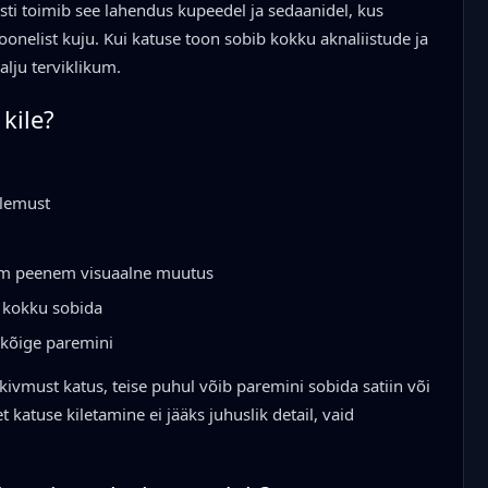
ästi toimib see lahendus kupeedel ja sedaanidel, kus
nelist kuju. Kui katuse toon sobib kokku aknaliistude ja
alju terviklikum.
kile?
tulemust
gem peenem visuaalne muutus
a kokku sobida
i kõige paremini
ivmust katus, teise puhul võib paremini sobida satiin või
t katuse kiletamine ei jääks juhuslik detail, vaid