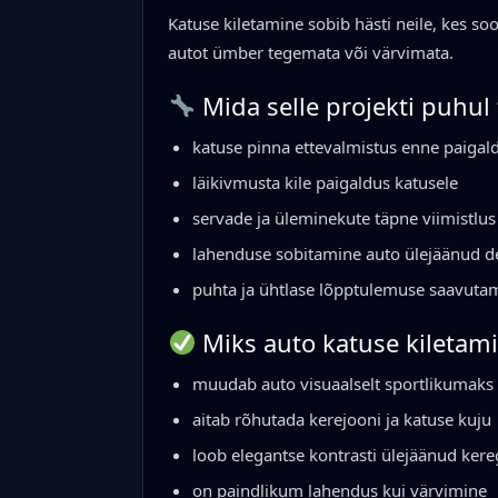
Katuse kiletamine sobib hästi neile, kes s
autot ümber tegemata või värvimata.
Mida selle projekti puhul
katuse pinna ettevalmistus enne paigal
läikivmusta kile paigaldus katusele
servade ja üleminekute täpne viimistlus
lahenduse sobitamine auto ülejäänud de
puhta ja ühtlase lõpptulemuse saavuta
Miks auto katuse kiletam
muudab auto visuaalselt sportlikumaks
aitab rõhutada kerejooni ja katuse kuju
loob elegantse kontrasti ülejäänud kere
on paindlikum lahendus kui värvimine