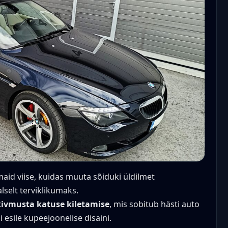
aid viise, kuidas muuta sõiduki üldilmet
lselt terviklikumaks.
kivmusta katuse kiletamise
, mis sobitub hästi auto
esile kupeejoonelise disaini.