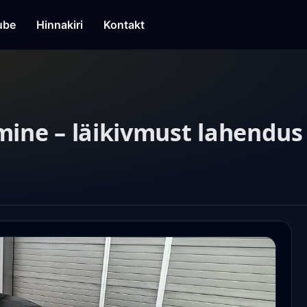
ube
Hinnakiri
Kontakt
mine – läikivmust lahendu