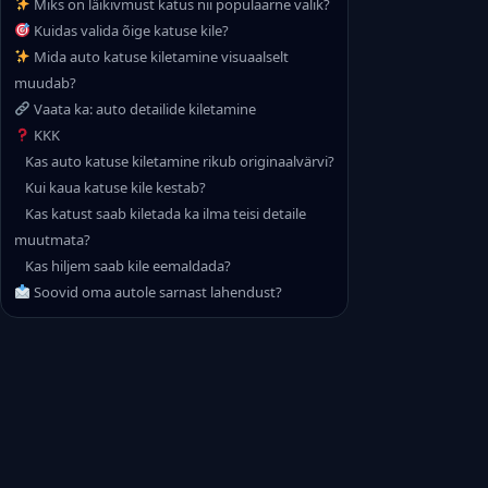
Miks on läikivmust katus nii populaarne valik?
Kuidas valida õige katuse kile?
Mida auto katuse kiletamine visuaalselt
muudab?
Vaata ka: auto detailide kiletamine
KKK
Kas auto katuse kiletamine rikub originaalvärvi?
Kui kaua katuse kile kestab?
Kas katust saab kiletada ka ilma teisi detaile
muutmata?
Kas hiljem saab kile eemaldada?
Soovid oma autole sarnast lahendust?