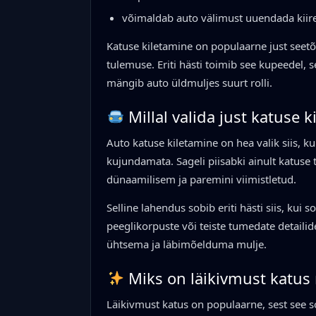
võimaldab auto välimust uuendada kiires
Katuse kiletamine on populaarne just seet
tulemuse. Eriti hästi toimib see kupeedel, 
mängib auto üldmuljes suurt rolli.
Millal valida just katuse 
Auto katuse kiletamine on hea valik siis, 
kujundamata. Sageli piisabki ainult katuse
dünaamilisem ja paremini viimistletud.
Selline lahendus sobib eriti hästi siis, kui
peeglikorpuste või teiste tumedate detailide
ühtsema ja läbimõelduma mulje.
Miks on läikivmust katus 
Läikivmust katus on populaarne, sest see s