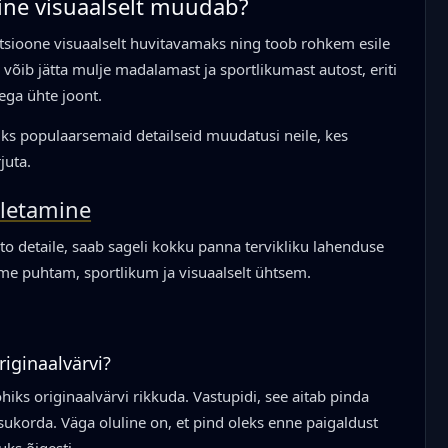
ine visuaalselt muudab?
tsioone visuaalselt huvitavamaks ning toob rohkem esile
 võib jätta mulje madalamast ja sportlikumast autost, eriti
ega ühte joont.
 üks populaarsemaid detailseid muudatusi neile, kes
juta.
iletamine
uto detaile, saab sageli kokku panna tervikliku lahenduse
lme puhtam, sportlikum ja visuaalselt ühtsem.
riginaalvärvi?
ohiks originaalvärvi rikkuda. Vastupidi, see aitab pinda
isukorda. Väga oluline on, et pind oleks enne paigaldust