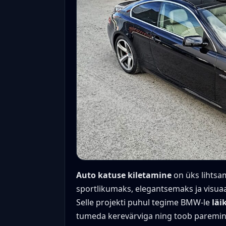
Auto katuse kiletamine
on üks lihtsam
sportlikumaks, elegantsemaks ja visuaa
Selle projekti puhul tegime BMW-le
läi
tumeda kerevärviga ning toob paremini 