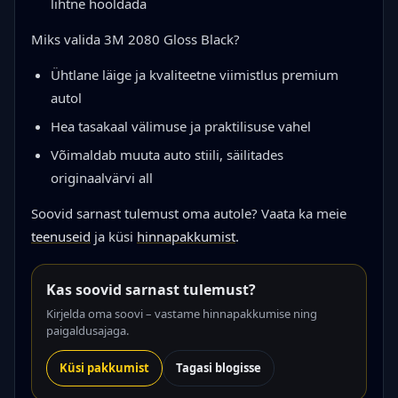
lihtne hooldada
Miks valida 3M 2080 Gloss Black?
Ühtlane läige ja kvaliteetne viimistlus premium
autol
Hea tasakaal välimuse ja praktilisuse vahel
Võimaldab muuta auto stiili, säilitades
originaalvärvi all
Soovid sarnast tulemust oma autole? Vaata ka meie
teenuseid
ja küsi
hinnapakkumist
.
Kas soovid sarnast tulemust?
Kirjelda oma soovi – vastame hinnapakkumise ning
paigaldusajaga.
Küsi pakkumist
Tagasi blogisse