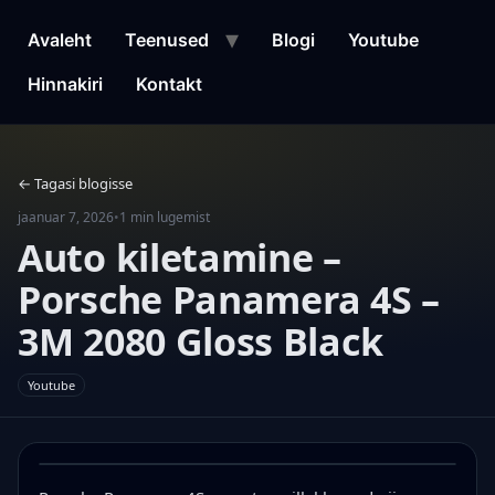
Liigu
sisu
Avaleht
Teenused
Blogi
Youtube
juurde
Hinnakiri
Kontakt
← Tagasi blogisse
jaanuar 7, 2026
•
1 min lugemist
Auto kiletamine –
Porsche Panamera 4S –
3M 2080 Gloss Black
Youtube