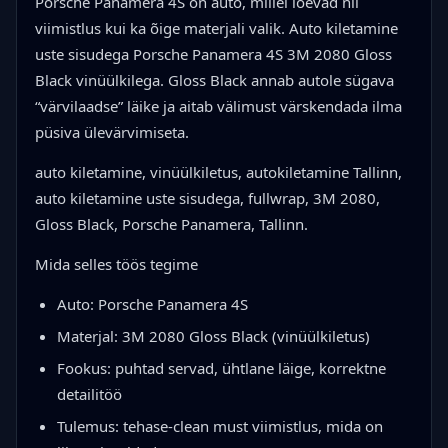
Porsche Panamera 4S on auto, millel loevad nii
viimistlus kui ka õige materjali valik. Auto kiletamine
uste sisudega Porsche Panamera 4S 3M 2080 Gloss
Black vinüülkilega. Gloss Black annab autole sügava
“värvilaadse” läike ja aitab välimust värskendada ilma
püsiva ülevärvimiseta.
auto kiletamine, vinüülkiletus, autokiletamine Tallinn,
auto kiletamine uste sisudega, fullwrap, 3M 2080,
Gloss Black, Porsche Panamera, Tallinn.
Mida selles töös tegime
Auto: Porsche Panamera 4S
Materjal: 3M 2080 Gloss Black (vinüülkiletus)
Fookus: puhtad servad, ühtlane läige, korrektne
detailitöö
Tulemus: tehase-clean must viimistlus, mida on