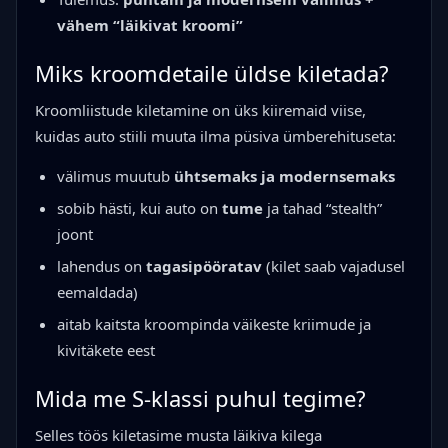
vähem “läikivat kroomi”
Miks kroomdetaile üldse kiletada?
Kroomliistude kiletamine on üks kiiremaid viise,
kuidas auto stiili muuta ilma püsiva ümberehituseta:
välimus muutub
ühtsemaks ja modernsemaks
sobib hästi, kui auto on
tume
ja tahad “stealth”
joont
lahendus on
tagasipööratav
(kilet saab vajadusel
eemaldada)
aitab kaitsta kroompinda väikeste kriimude ja
kivitäkete eest
Mida me S-klassi puhul tegime?
Selles töös kiletasime musta läikiva kilega