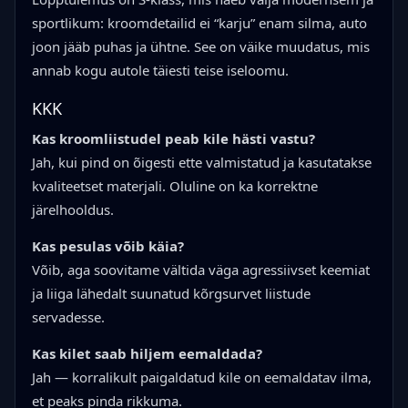
sportlikum: kroomdetailid ei “karju” enam silma, auto
joon jääb puhas ja ühtne. See on väike muudatus, mis
annab kogu autole täiesti teise iseloomu.
KKK
Kas kroomliistudel peab kile hästi vastu?
Jah, kui pind on õigesti ette valmistatud ja kasutatakse
kvaliteetset materjali. Oluline on ka korrektne
järelhooldus.
Kas pesulas võib käia?
Võib, aga soovitame vältida väga agressiivset keemiat
ja liiga lähedalt suunatud kõrgsurvet liistude
servadesse.
Kas kilet saab hiljem eemaldada?
Jah — korralikult paigaldatud kile on eemaldatav ilma,
et peaks pinda rikkuma.