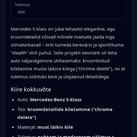
Tulemus
KKK
Mercedes S-klass on juba tehasest elegantne, aga
kroomdetailid võivad mõnele maitsele jääda liiga
silmatorkavad – eriti tumeda kerevärvi ja sportlikuma
“stealth” stiili puhul. Selle projekti eesmärk oli teha
auto väljanägemine ühtlasemaks: kroomliistud
kiletasime musta läikiva kilega (“chrome delete”), nii et
tulemus sobituks kere ja ülejäänud detailidega.
Kiire kokkuvõte
Auto:
Mercedes-Benz S-klass
Töö:
kroomdetailide kiletamine (“chrome
delete”)
Materjal:
must läikiv kile
Tulemus:
puhtam ja modernsem välimus +