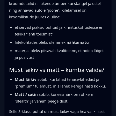
kroomdetailid nii akende ümber kui stangel ja ustel
ning annavad autole “joone”. Kiletamisel on
kroomliistude juures oluline:
et servad jääksid puhtad ja kinnituskohtadesse ei
tekiks “lahti tõusmist”
liitekohtades oleks üleminek
nähtamatu
materjal oleks piisavalt kvaliteetne, et hoida läiget
ja püsivust
Must läikiv vs matt – kumba valida?
Must läikiv
sobib, kui tahad tehase-lähedast ja
“premium” tulemust, mis läheb kerega hästi kokku.
Matt / satin
sobib, kui eesmärk on rohkem
“stealth” ja vähem peegeldust.
Selle S-klassi puhul on must läikiv väga hea valik, sest