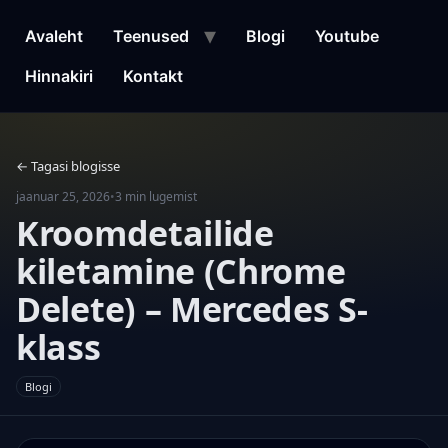
Liigu
sisu
Avaleht
Teenused
Blogi
Youtube
juurde
Hinnakiri
Kontakt
← Tagasi blogisse
jaanuar 25, 2026
•
3 min lugemist
Kroomdetailide
kiletamine (Chrome
Delete) – Mercedes S-
klass
Blogi