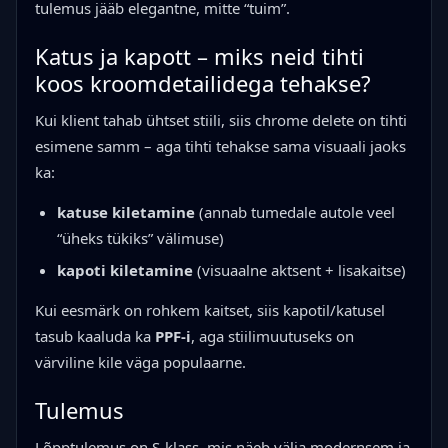
tulemus jääb elegantne, mitte “tuim”.
Katus ja kapott – miks neid tihti
koos kroomdetailidega tehakse?
Kui klient tahab ühtset stiili, siis chrome delete on tihti
esimene samm – aga tihti tehakse sama visuaali jaoks
ka:
katuse kiletamine
(annab tumedale autole veel
“üheks tükiks” välimuse)
kapoti kiletamine
(visuaalne aktsent + lisakaitse)
Kui eesmärk on rohkem kaitset, siis kapotil/katusel
tasub kaaluda ka
PPF-i
, aga stiilimuutuseks on
värviline kile väga populaarne.
Tulemus
Lõpptulemus on S-klass, mis näeb välja modernsem ja