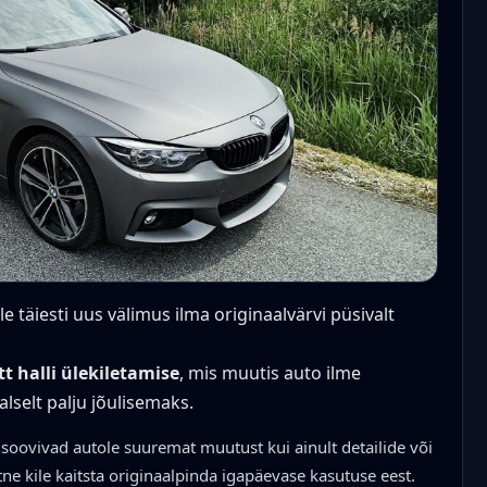
e täiesti uus välimus ilma originaalvärvi püsivalt
t halli ülekiletamise
, mis muutis auto ilme
selt palju jõulisemaks.
 soovivad autole suuremat muutust kui ainult detailide või
tne kile kaitsta originaalpinda igapäevase kasutuse eest.