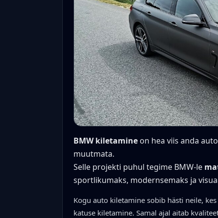
BMW kiletamine
on hea viis anda autol
muutmata.
Selle projekti puhul tegime BMW-le
mat
sportlikumaks, modernsemaks ja visuaal
Kogu auto kiletamine sobib hästi neile, kes
katuse kiletamine. Samal ajal aitab kvalitee