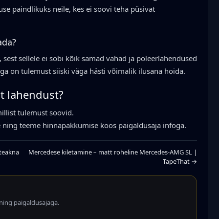
se paindlikuks neile, kes ei soovi teha püsivat
ada?
, sest sellele ei sobi kõik samad vahad ja poleerlahendused
ga on tulemust siiski väga hästi võimalik ilusana hoida.
t lahendust?
illist tulemust soovid.
se ning teeme hinnapakkumise koos paigaldusaja infoga.
ateakna
Mercedese kiletamine – matt roheline Mercedes-AMG SL |
TapeThat →
ning paigaldusajaga.