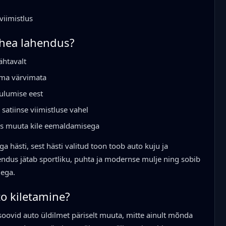
viimistlus
hea lahendus?
ähtavalt
lma värvimata
kulumise eest
 satiinse viimistluse vahel
eks muuta kile eemaldamisega
hästi, sest hästi valitud toon toob auto kuju ja
endus jätab sportliku, puhta ja modernse mulje ning sobib
dega.
to kiletamine?
 soovid auto üldilmet päriselt muuta, mitte ainult mõnda