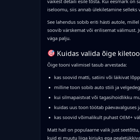
väikest detaili esile tõsta. Kui eesmärk o
iseloomu, siis annab ülekiletamine selleks
See lahendus sobib eriti hästi autole, millel
soovib värskemat või erilisemat välimust. 
väga palju.
Kuidas valida õige kileto
Õige tooni valimisel tasub arvestada:
kas soovid matti, satiini või läikivat lõ
milline toon sobib auto stiili ja velgede
kui silmapaistvat või tagasihoidlikku m
kuidas uus toon töötab päevavalguses j
kas soovid võimalikult puhast OEM+ väl
Matt hall on populaarne valik just seetõttu,
kuid ei muutu liiga kirjuks ega pealetükkiv