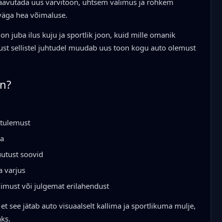
n saavutada uus värvitoon, ühtsem välimus ja rohkem
 väga hea võimaluse.
 on juba ilus kuju ja sportlik joon, kuid mille omanik
Just sellistel juhtudel muudab uus toon kogu auto olemust
on?
pptulemust
ga
uutust soovid
a varjus
imust või julgemat erilahendust
 et see jätab auto visuaalselt kallima ja sportlikuma mulje,
aks.