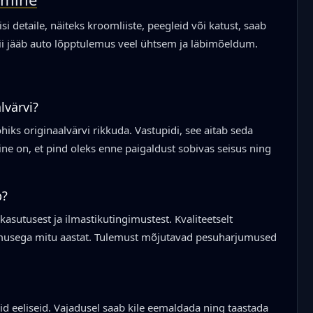
si detaile, näiteks kroomliiste, peegleid või katust, saab
Nii jääb auto lõpptulemus veel ühtsem ja läbimõeldum.
lvärvi?
ohiks originaalvärvi rikkuda. Vastupidi, see aitab seda
ine on, et pind oleks enne paigaldust sobivas seisus ning
b?
 kasutusest ja ilmastikutingimustest. Kvaliteetselt
limusega mitu aastat. Tulemust mõjutavad pesuharjumused
id eeliseid. Vajadusel saab kile eemaldada ning taastada