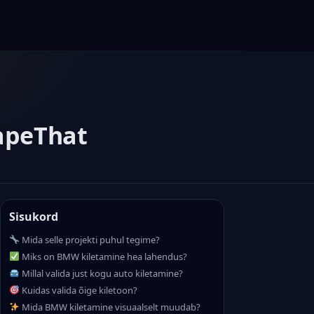
TapeThat
Sisukord
Mida selle projekti puhul tegime?
Miks on BMW kiletamine hea lahendus?
Millal valida just kogu auto kiletamine?
Kuidas valida õige kiletoon?
Mida BMW kiletamine visuaalselt muudab?