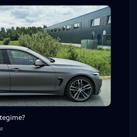
 tegime?
st