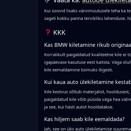
Kui soovid lisaks värvimuutusele teha ka tei
sageli kokku panna tervikliku lahenduse. 
KKK
Kas BMW kiletamine rikub originaa
Korralikult paigaldatud kvaliteetne kile ei t
igapäevase kasutuse eest kaitsta. Väga olul
kile eemaldamine toimuks õigesti.
Kui kaua auto ülekiletamine kesta
Kile kestvus sõltub materjalist, hooldusest,
paigaldatud kile võib püsida väga hea vä
ja see, kui hästi autot hooldatakse.
Kas hiljem saab kile eemaldada?
Jah, see on üks auto ülekiletamise suurema