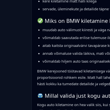
kere kiletamine matt halli kilega
servade, üleminekute ja detailide täpne 
Miks on BMW kiletamine 
muudab auto välimust kiiresti ja väga n
võimaldab saavutada erilise tulemuse i
aitab kaitsta originaalvärvi tavapärase 
annab võimaluse valida läikiva, mati või
võimaldab hiljem auto taas originaals
BMW kerejooned töötavad kiletamisega väga 
proportsioonid rohkem esile. Matt hall lah
hästi kokku ka tumedate detailide ja velge
Millal valida just kogu au
Kogu auto kiletamine on hea valik siis, kui