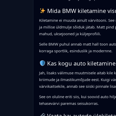
Mida BMW kiletamine vis
Kiletamine ei muuda ainult värvitooni. See
ja millise üldmulje sõiduk jätab. Matt pin
mahud, uksejooned ja küljeprofiili.
Selle BMW puhul annab matt hall toon auto
korraga sportlik, esinduslik ja modernne.
Kas kogu auto kiletamine 
Jah, lisaks välimuse muutmisele aitab kile 
kriimude ja ilmastikumõjude eest. Kuigi vä
värvikaitsekile, annab see siiski pinnale lis
See on oluline eriti siis, kui soovid auto hi
tehasevärvi paremas seisukorras.
Vaata ka:
autode ülekilet