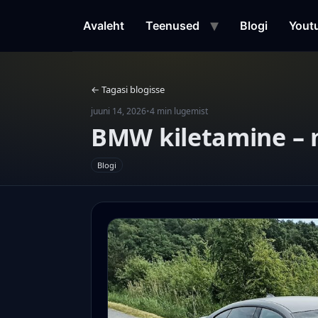
Liigu
sisu
Avaleht
Teenused
Blogi
Yout
juurde
← Tagasi blogisse
juuni 14, 2026
•
4 min lugemist
BMW kiletamine – m
Blogi