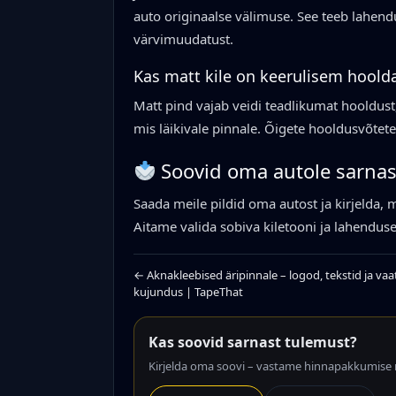
auto originaalse välimuse. See teeb lahendu
värvimuudatust.
Kas matt kile on keerulisem hoold
Matt pind vajab veidi teadlikumat hooldust
mis läikivale pinnale. Õigete hooldusvõtete
Soovid oma autole sarnas
Saada meile pildid oma autost ja kirjelda, m
Aitame valida sobiva kiletooni ja lahendu
← Aknakleebised äripinnale – logod, tekstid ja va
kujundus | TapeThat
Kas soovid sarnast tulemust?
Kirjelda oma soovi – vastame hinnapakkumise 