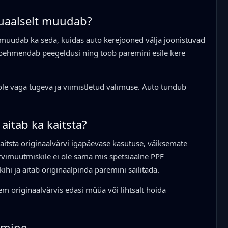
uaalselt muudab?
 muudab ka seda, kuidas auto kerejooned välja joonistuvad
d pehmendab peegeldusi ning toob paremini esile kere
le väga tugeva ja viimistletud välimuse. Auto tundub
aitab ka kaitsta?
kaitsta originaalvärvi igapäevase kasutuse, väiksemate
rvimuutmiskile ei ole sama mis spetsiaalne PPF
akihi ja aitab originaalpinda paremini säilitada.
ljem originaalvärvis edasi müüa või lihtsalt hoida
amine